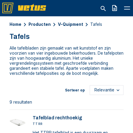
Offerte
Home
Producten
V-Quipment
Tafels
Tafels
Alle tafelbladen zijn gemaakt van wit kunststof en zijn
voorzien van vier ingebouwde bekerhouders. De tafelpoten
zijn van hoogwaardig aluminium. Het unieke
vergrendelingssysteem met geschroefde verbinding
garandeert een stabiele tafel. Aparte voetplaten maken
verschillende tafelposities op de boot mogelijk.
Sorteer op
9 resultaten
Tafelblad rechthoekig
TTRR
Het TTRR tafelblad is een duurzaam en