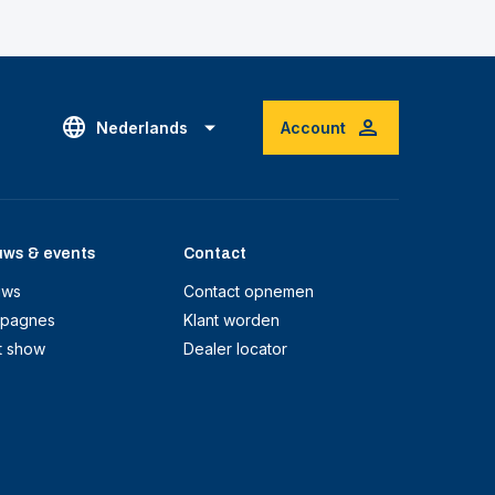
Nederlands
Account
uws & events
Contact
uws
Contact opnemen
pagnes
Klant worden
t show
Dealer locator