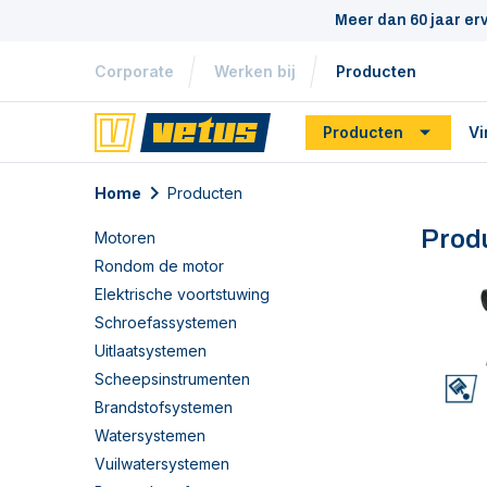
Meer dan 60 jaar er
Corporate
Werken bij
Producten
Producten
Vi
Home
Producten
Prod
Motoren
Rondom de motor
Elektrische voortstuwing
Schroefassystemen
Uitlaatsystemen
Scheepsinstrumenten
Brandstofsystemen
Watersystemen
Vuilwatersystemen