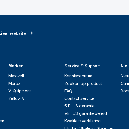
ieel website
Merken
Service & Support
Nie
Maxwell
Kenniscentrum
Nie
Marex
Zoeken op product
Cam
V-Quipment
FAQ
Boo
Yellow V
Contact service
5 PLUS garantie
VETUS garantiebeleid
en
Kwaliteitsverklaring
UK Tax Strategy Statement