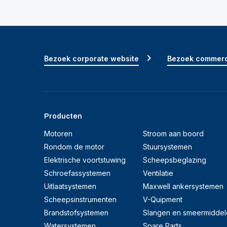
Bezoek corporate website
Bezoek commerc
Producten
Motoren
Stroom aan boord
Rondom de motor
Stuursystemen
Elektrische voortstuwing
Scheepsbeglazing
Schroefassystemen
Ventilatie
Uitlaatsystemen
Maxwell ankersystemen
Scheepsinstrumenten
V-Quipment
Brandstofsystemen
Slangen en smeermiddel
Watersystemen
Spare Parts