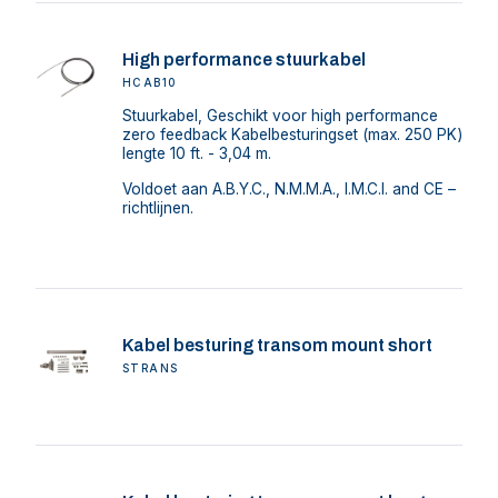
High performance stuurkabel
HCAB10
Stuurkabel, Geschikt voor high performance
zero feedback Kabelbesturingset (max. 250 PK)
lengte 10 ft. - 3,04 m.
Voldoet aan A.B.Y.C., N.M.M.A., I.M.C.I. and CE –
richtlijnen.
Kabel besturing transom mount short
STRANS