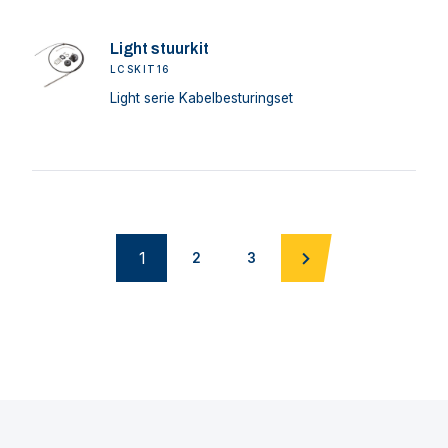
Light stuurkit
LCSKIT16
Light serie Kabelbesturingset
1
2
3