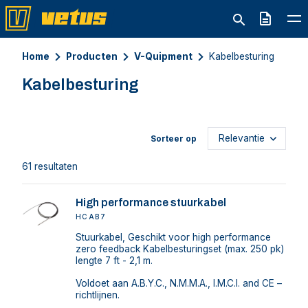
Offerte
Home
Producten
V-Quipment
Kabelbesturing
Kabelbesturing
Sorteer op
61 resultaten
High performance stuurkabel
HCAB7
Stuurkabel, Geschikt voor high performance
zero feedback Kabelbesturingset (max. 250 pk)
lengte 7 ft - 2,1 m.
Voldoet aan A.B.Y.C., N.M.M.A., I.M.C.I. and CE –
richtlijnen.