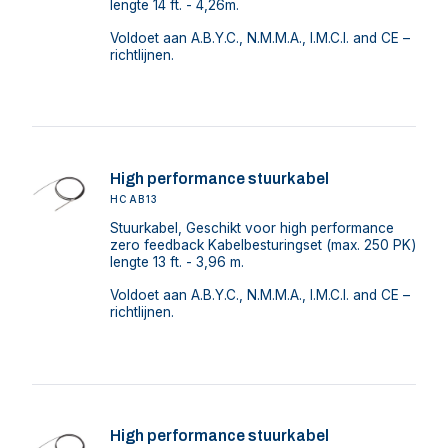
lengte 14 ft. - 4,26m.
Voldoet aan A.B.Y.C., N.M.M.A., I.M.C.I. and CE –
richtlijnen.
High performance stuurkabel
HCAB13
Stuurkabel, Geschikt voor high performance
zero feedback Kabelbesturingset (max. 250 PK)
lengte 13 ft. - 3,96 m.
Voldoet aan A.B.Y.C., N.M.M.A., I.M.C.I. and CE –
richtlijnen.
High performance stuurkabel