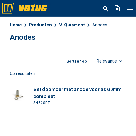
Offerte
Home
Producten
V-Quipment
Anodes
Anodes
Sorteer op
65 resultaten
Set dopmoer met anode voor as 60mm
compleet
SN60SET