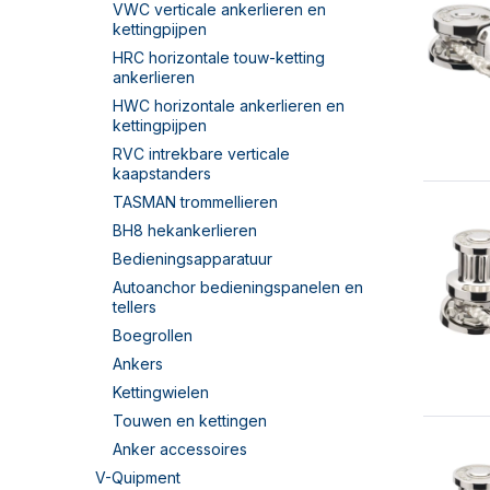
VWC verticale ankerlieren en
kettingpijpen
HRC horizontale touw-ketting
ankerlieren
HWC horizontale ankerlieren en
kettingpijpen
RVC intrekbare verticale
kaapstanders
TASMAN trommellieren
BH8 hekankerlieren
Bedieningsapparatuur
Autoanchor bedieningspanelen en
tellers
Boegrollen
Ankers
Kettingwielen
Touwen en kettingen
Anker accessoires
V-Quipment