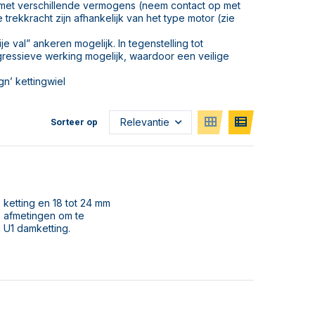
r met verschillende vermogens (neem contact op met
 trekkracht zijn afhankelijk van het type motor (zie
val” ankeren mogelijk. In tegenstelling tot
essieve werking mogelijk, waardoor een veilige
n’ kettingwiel
Sorteer op
 ketting en 18 tot 24 mm
e afmetingen om te
 U1 damketting.