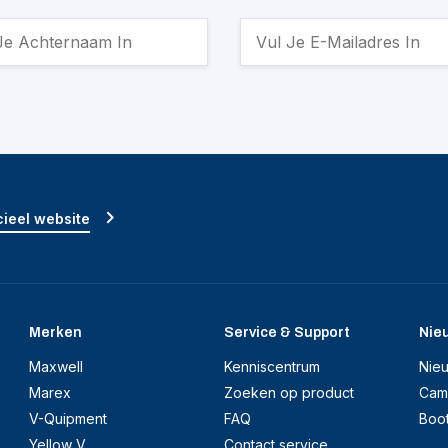
ieel website
Merken
Service & Support
Nie
Maxwell
Kenniscentrum
Nie
Marex
Zoeken op product
Cam
V-Quipment
FAQ
Boo
Yellow V
Contact service