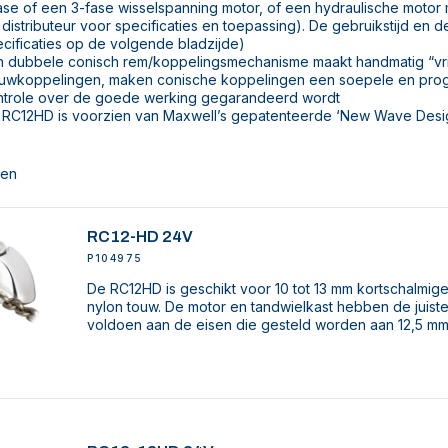
ase of een 3-fase wisselspanning motor, of een hydraulische moto
distributeur voor specificaties en toepassing). De gebruikstijd en de
cificaties op de volgende bladzijde)
 dubbele conisch rem/koppelingsmechanisme maakt handmatig “vrije 
auwkoppelingen, maken conische koppelingen een soepele en progr
ntrole over de goede werking gegarandeerd wordt
 RC12HD is voorzien van Maxwell’s gepatenteerde ‘New Wave Desig
ten
RC12-HD 24V
P104975
De RC12HD is geschikt voor 10 tot 13 mm kortschalmige
nylon touw. De motor en tandwielkast hebben de juist
voldoen aan de eisen die gesteld worden aan 12,5 mm