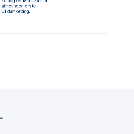
 ketting en 18 tot 24 mm
e afmetingen om te
 U1 damketting.
ws