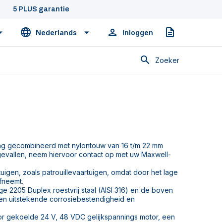
5 PLUS garantie
Nederlands
Inloggen
Offerte
Zoeken
ting gecombineerd met nylontouw van 16 t/m 22 mm
 gevallen, neem hiervoor contact op met uw Maxwell-
tuigen, zoals patrouillevaartuigen, omdat door het lage
fneemt.
e 2205 Duplex roestvrij staal (AISI 316) en de boven
 een uitstekende corrosiebestendigheid en
or gekoelde 24 V, 48 VDC gelijkspannings motor, een