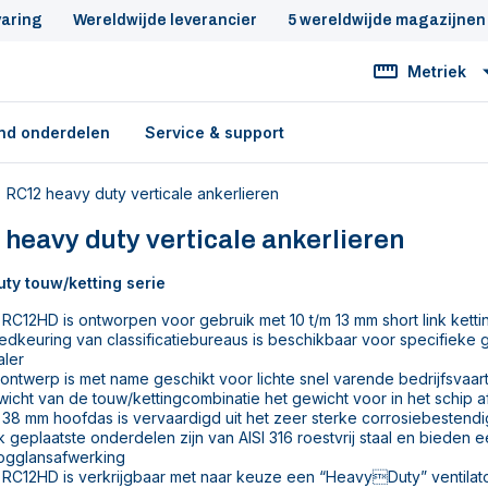
varing
Wereldwijde leverancier
5 wereldwijde magazijnen
Metriek
nd onderdelen
Service & support
RC12 heavy duty verticale ankerlieren
heavy duty verticale ankerlieren
ty touw/ketting serie
RC12HD is ontworpen voor gebruik met 10 t/m 13 mm short link ket
dkeuring van classificatiebureaus is beschikbaar voor specifieke
aler
 ontwerp is met name geschikt voor lichte snel varende bedrijfsvaar
icht van de touw/kettingcombinatie het gewicht voor in het schip a
38 mm hoofdas is vervaardigd uit het zeer sterke corrosiebestendig
 geplaatste onderdelen zijn van AISI 316 roestvrij staal en bieden
ogglansafwerking
 RC12HD is verkrijgbaar met naar keuze een “HeavyDuty” ventilat