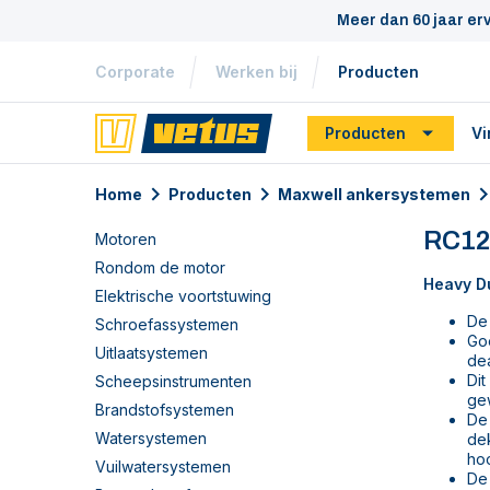
Meer dan 60 jaar er
Corporate
Werken bij
Producten
Producten
Vi
Home
Producten
Maxwell ankersystemen
RC12 
Motoren
Rondom de motor
Heavy Du
Elektrische voortstuwing
De 
Schroefassystemen
Goe
Uitlaatsystemen
de
Dit
Scheepsinstrumenten
gew
Brandstofsystemen
De 
Watersystemen
dek
ho
Vuilwatersystemen
De