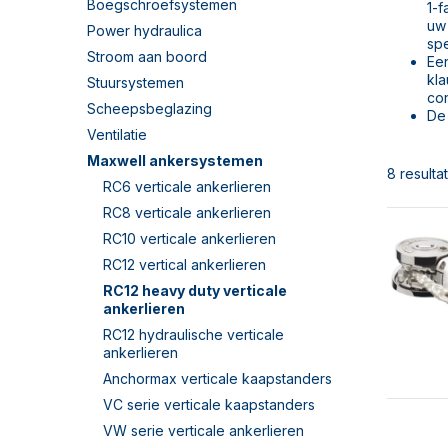
Boegschroefsystemen
1-f
uw 
Power hydraulica
spe
Stroom aan boord
Een
kl
Stuursystemen
co
Scheepsbeglazing
De
Ventilatie
Maxwell ankersystemen
8 resulta
RC6 verticale ankerlieren
RC8 verticale ankerlieren
RC10 verticale ankerlieren
RC12 vertical ankerlieren
RC12 heavy duty verticale
ankerlieren
RC12 hydraulische verticale
ankerlieren
Anchormax verticale kaapstanders
VC serie verticale kaapstanders
VW serie verticale ankerlieren