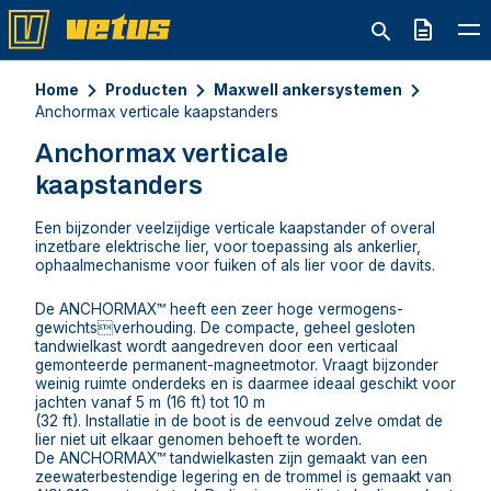
Offerte
Home
Producten
Maxwell ankersystemen
Anchormax verticale kaapstanders
Anchormax verticale
kaapstanders
Een bijzonder veelzijdige verticale kaapstander of overal
inzetbare elektrische lier, voor toepassing als ankerlier,
ophaalmechanisme voor fuiken of als lier voor de davits.
De ANCHORMAX™ heeft een zeer hoge vermogens-
gewichtsverhouding. De compacte, geheel gesloten
tandwielkast wordt aangedreven door een verticaal
gemonteerde permanent-magneetmotor. Vraagt bijzonder
weinig ruimte onderdeks en is daarmee ideaal geschikt voor
jachten vanaf 5 m (16 ft) tot 10 m
(32 ft). Installatie in de boot is de eenvoud zelve omdat de
lier niet uit elkaar genomen behoeft te worden.
De ANCHORMAX™ tandwielkasten zijn gemaakt van een
zeewaterbestendige legering en de trommel is gemaakt van