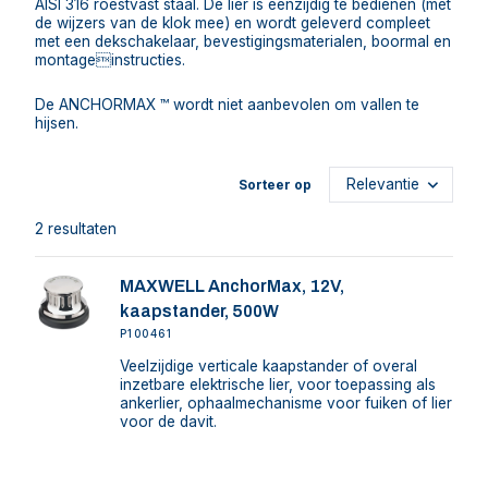
AISI 316 roestvast staal. De lier is eenzijdig te bedienen (met
de wijzers van de klok mee) en wordt geleverd compleet
met een dekschakelaar, bevestigingsmaterialen, boormal en
montageinstructies.
De ANCHORMAX ™ wordt niet aanbevolen om vallen te
hijsen.
Sorteer op
2 resultaten
MAXWELL AnchorMax, 12V,
kaapstander, 500W
P100461
Veelzijdige verticale kaapstander of overal
inzetbare elektrische lier, voor toepassing als
ankerlier, ophaalmechanisme voor fuiken of lier
voor de davit.