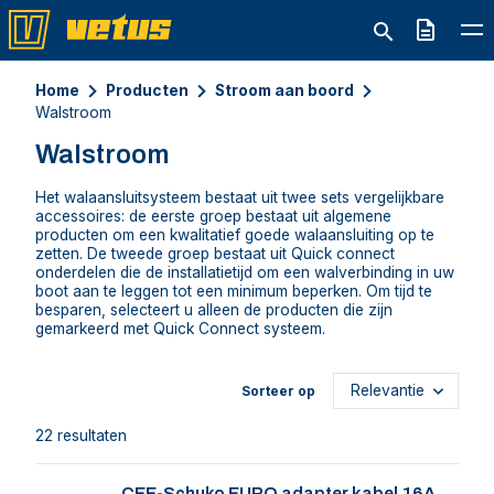
Offerte
Home
Producten
Stroom aan boord
Walstroom
Walstroom
Het walaansluitsysteem bestaat uit twee sets vergelijkbare
accessoires: de eerste groep bestaat uit algemene
producten om een kwalitatief goede walaansluiting op te
zetten. De tweede groep bestaat uit Quick connect
onderdelen die de installatietijd om een walverbinding in uw
boot aan te leggen tot een minimum beperken. Om tijd te
besparen, selecteert u alleen de producten die zijn
gemarkeerd met Quick Connect systeem.
Sorteer op
22 resultaten
CEE-Schuko EURO adapter kabel 16A