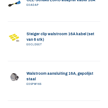
EOADAP
Steiger clip walstroom 16A kabel (set
van 6 stk)
EOCLDSET
Walstroom aansluiting 16A, gepolijst
staal
EOSPW16S