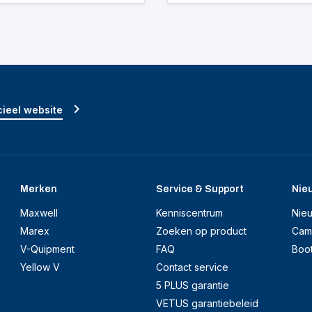
ieel website
Merken
Service & Support
Nie
Maxwell
Kenniscentrum
Nie
Marex
Zoeken op product
Cam
V-Quipment
FAQ
Boo
Yellow V
Contact service
5 PLUS garantie
VETUS garantiebeleid