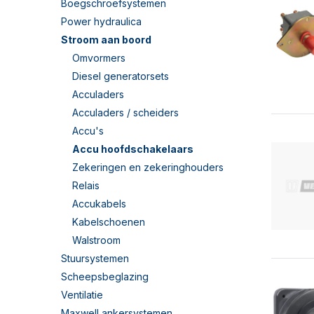
Boegschroefsystemen
Power hydraulica
Stroom aan boord
Omvormers
Diesel generatorsets
Acculaders
Acculaders / scheiders
Accu's
Accu hoofdschakelaars
Zekeringen en zekeringhouders
Relais
Accukabels
Kabelschoenen
Walstroom
Stuursystemen
Scheepsbeglazing
Ventilatie
Maxwell ankersystemen