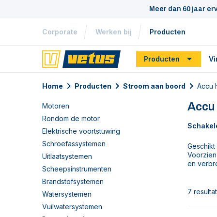
Meer dan 60 jaar er
Corporate
Werken bij
Producten
Producten
Vi
Home
Producten
Stroom aan boord
Accu 
Accu
Motoren
Rondom de motor
Schakele
Elektrische voortstuwing
Schroefassystemen
Geschikt 
Voorzien
Uitlaatsystemen
en verbr
Scheepsinstrumenten
Brandstofsystemen
7 resulta
Watersystemen
Vuilwatersystemen