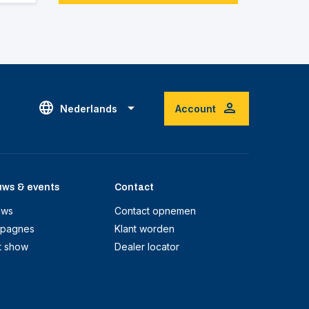
Nederlands
Account
uws & events
Contact
uws
Contact opnemen
pagnes
Klant worden
t show
Dealer locator