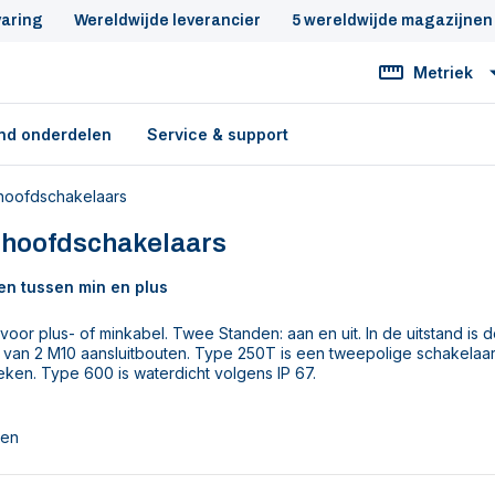
varing
Wereldwijde leverancier
5 wereldwijde magazijnen
Metriek
nd onderdelen
Service & support
hoofdschakelaars
 hoofdschakelaars
n tussen min en plus
voor plus- of minkabel. Twee Standen: aan en uit. In de uitstand is 
 van 2 M10 aansluitbouten. Type 250T is een tweepolige schakelaar
eken. Type 600 is waterdicht volgens IP 67.
ten