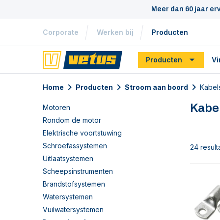
Meer dan 60 jaar er
Corporate
Werken bij
Producten
Producten
Vi
Home
Producten
Stroom aan boord
Kabel
Kabe
Motoren
Rondom de motor
Elektrische voortstuwing
Schroefassystemen
24 result
Uitlaatsystemen
Scheepsinstrumenten
Brandstofsystemen
Watersystemen
Vuilwatersystemen