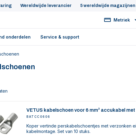
varing
Wereldwijde leverancier
5 wereldwijde magazijnen
Metriek
nd onderdelen
Service & support
schoenen
lschoenen
aten
VETUS kabelschoen voor 6 mm² accukabel met
BATCC0606
Koper vertinde perskabelschoentjes met verzonken ei
kabelmontage. Set van 10 stuks.