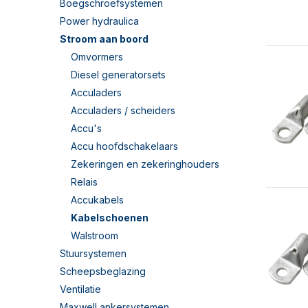
Boegschroefsystemen
Power hydraulica
Stroom aan boord
Omvormers
Diesel generatorsets
Acculaders
Acculaders / scheiders
Accu's
Accu hoofdschakelaars
Zekeringen en zekeringhouders
Relais
Accukabels
Kabelschoenen
Walstroom
Stuursystemen
Scheepsbeglazing
Ventilatie
Maxwell ankersystemen