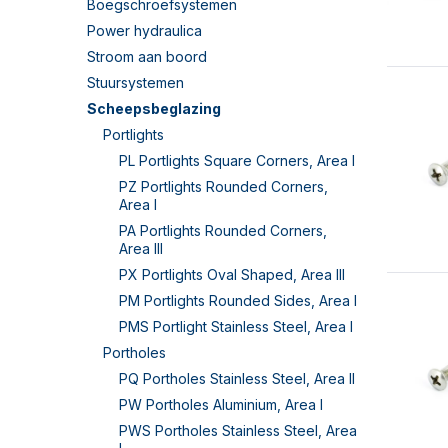
Boegschroefsystemen
Power hydraulica
Stroom aan boord
Stuursystemen
Scheepsbeglazing
Portlights
PL Portlights Square Corners, Area I
PZ Portlights Rounded Corners,
Area I
PA Portlights Rounded Corners,
Area III
PX Portlights Oval Shaped, Area III
PM Portlights Rounded Sides, Area I
PMS Portlight Stainless Steel, Area I
Portholes
PQ Portholes Stainless Steel, Area II
PW Portholes Aluminium, Area I
PWS Portholes Stainless Steel, Area