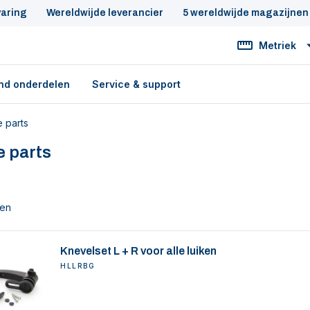
varing
Wereldwijde leverancier
5 wereldwijde magazijnen
Metriek
nd onderdelen
Service & support
 parts
e parts
ten
Knevelset L + R voor alle luiken
HLLRBG