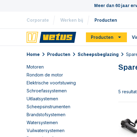
Meer dan 60 jaar er
Corporate
Werken bij
Producten
Producten
Vi
Home
Producten
Scheepsbeglazing
Spare
Spar
Motoren
Rondom de motor
Elektrische voortstuwing
Schroefassystemen
5 resulta
Uitlaatsystemen
Scheepsinstrumenten
Brandstofsystemen
Watersystemen
Vuilwatersystemen