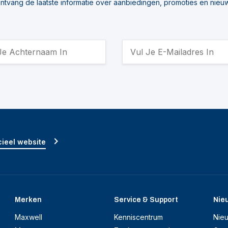
ntvang de laatste informatie over aanbiedingen, promoties en nieu
ieel website
Merken
Service & Support
Nie
Maxwell
Kenniscentrum
Nie