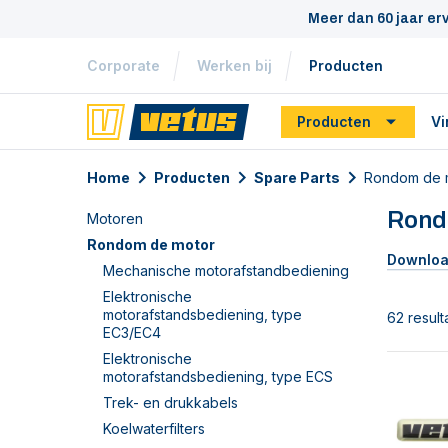
Meer dan 60 jaar er
Corporate
Werken bij
Producten
Producten
Vi
Home
Producten
Spare Parts
Rondom de m
Rond
Motoren
Rondom de motor
Downloa
Mechanische motorafstandbediening
Elektronische
motorafstandsbediening, type
62 result
EC3/EC4
Elektronische
motorafstandsbediening, type ECS
Trek- en drukkabels
Koelwaterfilters