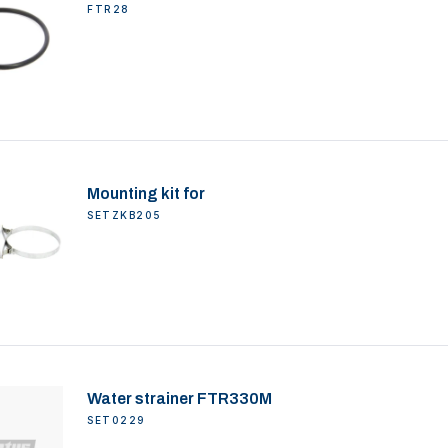
FTR28
Mounting kit for
SETZKB205
Water strainer FTR330M
SET0229