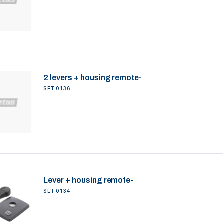
2 levers + housing remote-
SET0136
Lever + housing remote-
SET0134