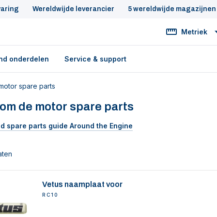
varing
Wereldwijde leverancier
5 wereldwijde magazijnen
Metriek
nd onderdelen
Service & support
otor spare parts
om de motor spare parts
d spare parts guide
Around the Engine
aten
Vetus naamplaat voor
RC10