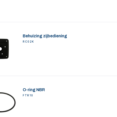
Behuizing zijbediening
RC02K
O-ring NBR
FTR10