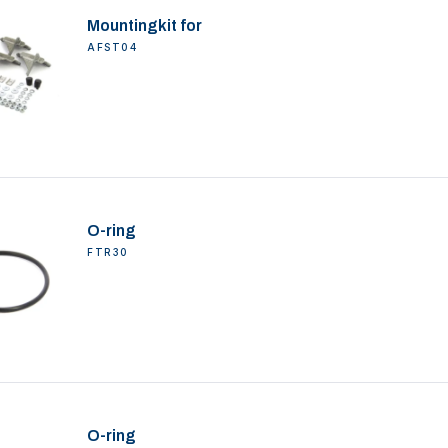
Mountingkit for
AFST04
O-ring
FTR30
O-ring