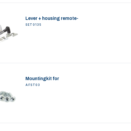
Lever + housing remote-
SET0135
Mountingkit for
AFST03