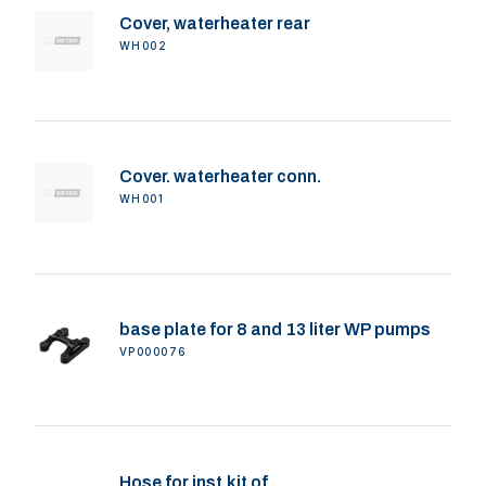
Cover, waterheater rear
WH002
Cover. waterheater conn.
WH001
base plate for 8 and 13 liter WP pumps
VP000076
Hose for inst.kit of