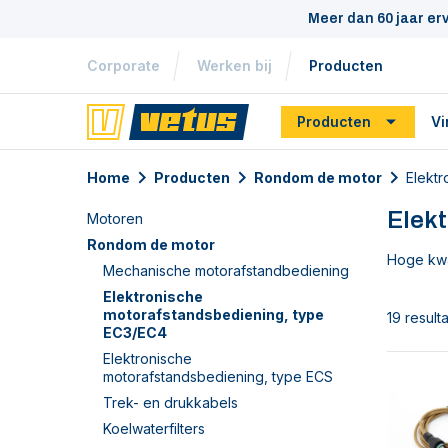
Meer dan 60 jaar er
Corporate
Werken bij
Producten
Producten
Vi
Home
Producten
Rondom de motor
Elekt
Elek
Motoren
Rondom de motor
Hoge kwal
Mechanische motorafstandbediening
Elektronische
motorafstandsbediening, type
19 result
EC3/EC4
Elektronische
motorafstandsbediening, type ECS
Trek- en drukkabels
Koelwaterfilters