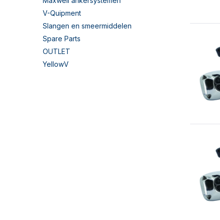
Maxwell ankersystemen
V-Quipment
Slangen en smeermiddelen
Spare Parts
OUTLET
YellowV