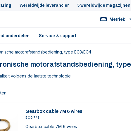
varing
Wereldwijde leverancier
5 wereldwijde magazijnen
Metriek
nd onderdelen
Service & support
ronische motorafstandsbediening, type EC3/EC4
tronische motorafstandsbediening, typ
iteit volgens de laatste technologie.
aten
Gearbox cable 7M 6 wires
ECG7/6
Gearbox cable 7M 6 wires