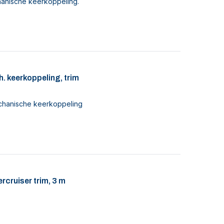
anische keerkoppeling.
. keerkoppeling, trim
chanische keerkoppeling
rcruiser trim, 3 m