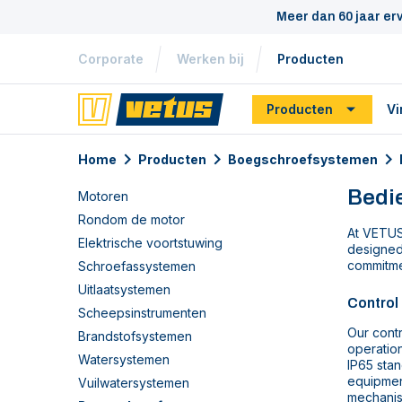
Meer dan 60 jaar er
Corporate
Werken bij
Producten
Producten
Vi
Home
Producten
Boegschroefsystemen
Bedi
Motoren
Rondom de motor
At VETUS,
Elektrische voortstuwing
designed
commitmen
Schroefassystemen
Uitlaatsystemen
Control
Scheepsinstrumenten
Our contr
Brandstofsystemen
operation
Watersystemen
IP65 stan
equipment
Vuilwatersystemen
mechanism