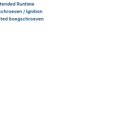
xtended Runtime
chroeven / Ignition
cted boegschroeven