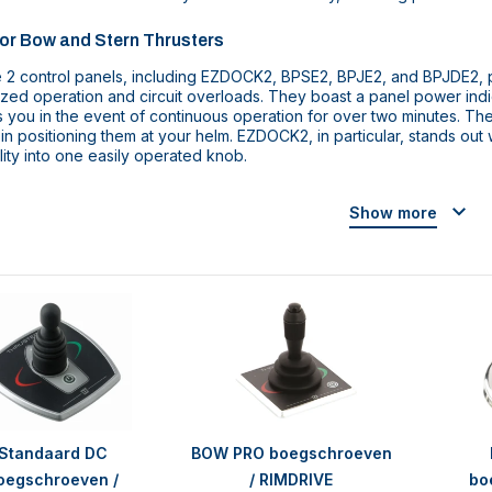
for Bow and Stern Thrusters
 2 control panels, including EZDOCK2, BPSE2, BPJE2, and BPJDE2, p
ized operation and circuit overloads. They boast a panel power in
ts you in the event of continuous operation for over two minutes. T
ty in positioning them at your helm. EZDOCK2, in particular, stands out
lity into one easily operated knob.
Show more
Standaard DC
BOW PRO boegschroeven
oegschroeven /
/ RIMDRIVE
bo