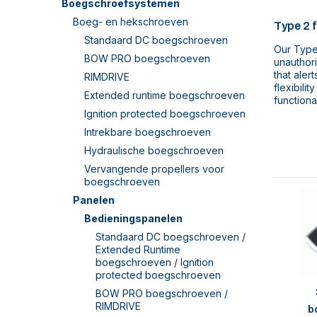
Boegschroefsystemen
Boeg- en hekschroeven
Type 2 
Standaard DC boegschroeven
Our Type
BOW PRO boegschroeven
unauthor
that aler
RIMDRIVE
flexibili
Extended runtime boegschroeven
functiona
Ignition protected boegschroeven
Intrekbare boegschroeven
Hydraulische boegschroeven
Vervangende propellers voor
boegschroeven
Panelen
Bedieningspanelen
Standaard DC boegschroeven /
Extended Runtime
boegschroeven / Ignition
protected boegschroeven
BOW PRO boegschroeven /
RIMDRIVE
b