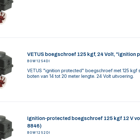
VETUS boegschroef 125 kgf, 24 Volt, "ignition 
BOW1254DI
VETUS "ignition protected" boegschroef met 125 kgf s
boten van 14 tot 20 meter lengte. 24 Volt uitvoering.
Ignition-protected boegschroef 125 kgf 12 V v
8846)
BOW1252DI