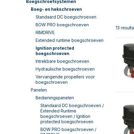
Boegschroefsystemen
Boeg- en hekschroeven
Standaard DC boegschroeven
BOW PRO boegschroeven
13 result
RIMDRIVE
Extended runtime boegschroeven
Ignition protected
boegschroeven
Intrekbare boegschroeven
Hydraulische boegschroeven
Vervangende propellers voor
boegschroeven
Panelen
Bedieningspanelen
Standaard DC boegschroeven /
Extended Runtime
boegschroeven / Ignition
protected boegschroeven
BOW PRO boegschroeven /