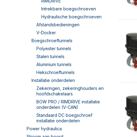
RIMDRIVE
Intrekbare boegschroeven
Hydraulische boegschroeven
Afstandsbedieningen
V-Docker
Boegschroeftunnels
Polyester tunnels
Stalen tunnels
Aluminium tunnels
Hekschroeftunnels
Installatie onderdelen
Zekeringen, zekeringhouders en
hoofdschakelaars
BOW PRO / RIMDRIVE installatie
onderdelen (V-CAN)
Standaard DC boegschroef
installatie onderdelen
Power hydraulica
Stroom aan boord