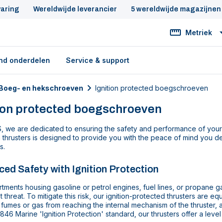
varing
Wereldwijde leverancier
5 wereldwijde magazijnen
Metriek
nd onderdelen
Service & support
Boeg- en hekschroeven
Ignition protected boegschroeven
ion protected boegschroeven
, we are dedicated to ensuring the safety and performance of your 
 thrusters is designed to provide you with the peace of mind you d
s.
ed Safety with Ignition Protection
tments housing gasoline or petrol engines, fuel lines, or propane g
nt threat. To mitigate this risk, our ignition-protected thrusters are 
fumes or gas from reaching the internal mechanism of the thruster, a
846 Marine 'Ignition Protection' standard, our thrusters offer a leve