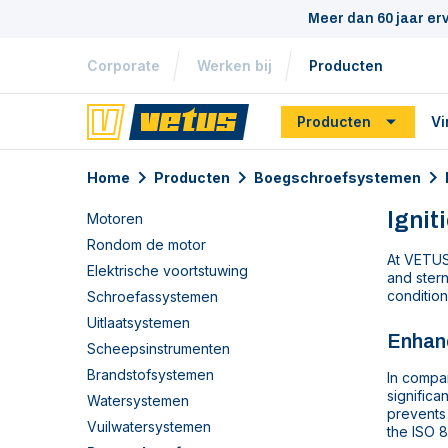
Meer dan 60 jaar er
Corporate
Werken bij
Producten
Producten
Vi
Home
Producten
Boegschroefsystemen
Ignit
Motoren
Rondom de motor
At VETUS
Elektrische voortstuwing
and stern
condition
Schroefassystemen
Uitlaatsystemen
Enhanc
Scheepsinstrumenten
Brandstofsystemen
In compar
significa
Watersystemen
prevents 
Vuilwatersystemen
the ISO 8