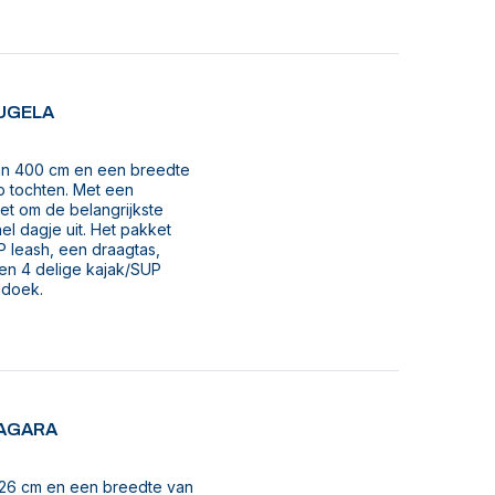
 TUGELA
van 400 cm en een breedte
p tochten. Met een
t om de belangrijkste
el dagje uit. Het pakket
 leash, een draagtas,
een 4 delige kajak/SUP
ddoek.
NIAGARA
426 cm en een breedte van