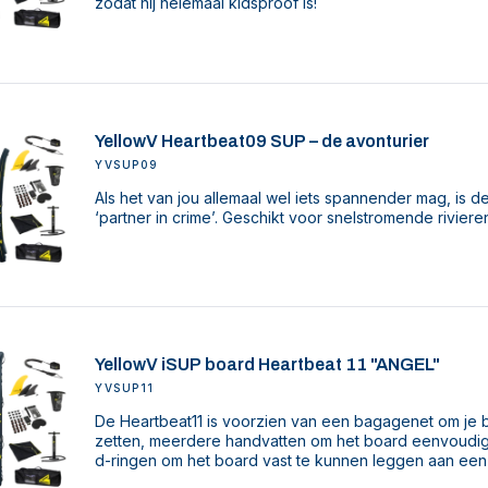
zodat hij helemaal kidsproof is!
YellowV Heartbeat09 SUP – de avonturier
YVSUP09
Als het van jou allemaal wel iets spannender mag, is 
‘partner in crime’. Geschikt voor snelstromende riviere
YellowV iSUP board Heartbeat 11 "ANGEL"
YVSUP11
De Heartbeat11 is voorzien van een bagagenet om je b
zetten, meerdere handvatten om het board eenvoudig 
d-ringen om het board vast te kunnen leggen aan een