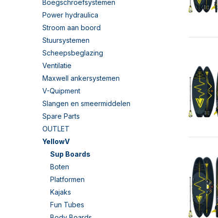
Boegschroefsystemen
Power hydraulica
Stroom aan boord
Stuursystemen
Scheepsbeglazing
Ventilatie
Maxwell ankersystemen
V-Quipment
Slangen en smeermiddelen
Spare Parts
OUTLET
YellowV
Sup Boards
Boten
Platformen
Kajaks
Fun Tubes
Body Boards