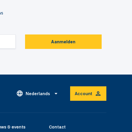
ws
Aanmelden
Nederlands
Account
uws & events
Contact