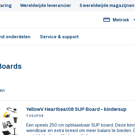
varing
Wereldwijde leverancier
5 wereldwijde magazijnen
Metriek
nd onderdelen
Service & support
Boards
ten
YellowV Heartbeat08 SUP Board – kindersup
YVSUP08
Een speels 250 cm opblaasbaar SUP board. Deze kind
wendbaar en extra breed om meer balans te bieden. Da