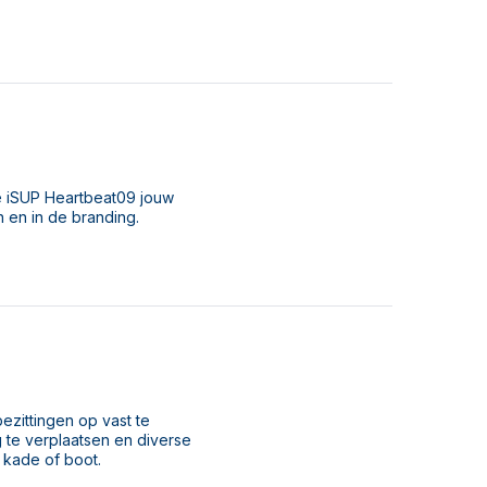
de iSUP Heartbeat09 jouw
n en in de branding.
ezittingen op vast te
te verplaatsen en diverse
 kade of boot.