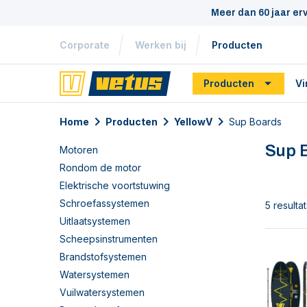
Meer dan 60 jaar er
Corporate
Werken bij
Producten
Producten
Vi
Home
Producten
YellowV
Sup Boards
Sup 
Motoren
Rondom de motor
Elektrische voortstuwing
Schroefassystemen
5 resulta
Uitlaatsystemen
Scheepsinstrumenten
Brandstofsystemen
Watersystemen
Vuilwatersystemen