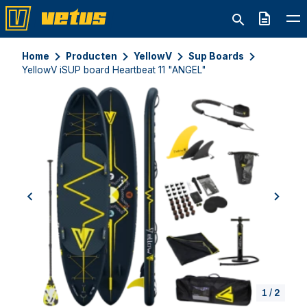
Offerte
Home
Producten
YellowV
Sup Boards
YellowV iSUP board Heartbeat 11 "ANGEL"
previous
next
1
/
2