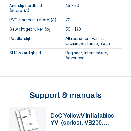
Anti-slip hardheid
45 - 50
(Shore)(A)
PVC-hardheid (shore)(A)
70
Gewicht gebruiker (kg)
50 - 130
Paddle-stijl
All round fun, Familie,
Cruising/distance, Yoga
SUP-vaardigheid
Beginner, Intermediate,
Advanced
Support & manuals
DoC YellowV inflatables
YV_(series), VB200,
VB230