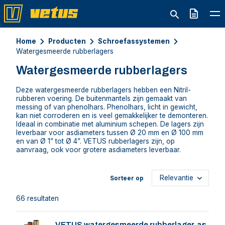
Offerte
Home
Producten
Schroefassystemen
Watergesmeerde rubberlagers
Watergesmeerde rubberlagers
Deze watergesmeerde rubberlagers hebben een Nitril-
rubberen voering. De buitenmantels zijn gemaakt van
messing of van phenolhars. Phenolhars, licht in gewicht,
kan niet corroderen en is veel gemakkelijker te demonteren.
Ideaal in combinatie met aluminium schepen. De lagers zijn
leverbaar voor asdiameters tussen Ø 20 mm en Ø 100 mm
en van Ø 1” tot Ø 4”. VETUS rubberlagers zijn, op
aanvraag, ook voor grotere asdiameters leverbaar.
Sorteer op
66 resultaten
VETUS watergesmeerde rubberlager, as