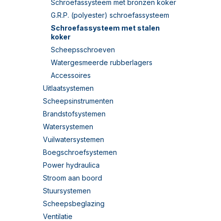
Schroefassysteem met bronzen koker
G.R.P. (polyester) schroefassysteem
Schroefassysteem met stalen
koker
Scheepsschroeven
Watergesmeerde rubberlagers
Accessoires
Uitlaatsystemen
Scheepsinstrumenten
Brandstofsystemen
Watersystemen
Vuilwatersystemen
Boegschroefsystemen
Power hydraulica
Stroom aan boord
Stuursystemen
Scheepsbeglazing
Ventilatie