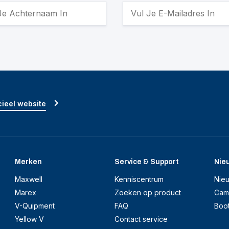
ieel website
Merken
Service & Support
Nie
Maxwell
Kenniscentrum
Nie
Marex
Zoeken op product
Cam
V-Quipment
FAQ
Boo
Yellow V
Contact service