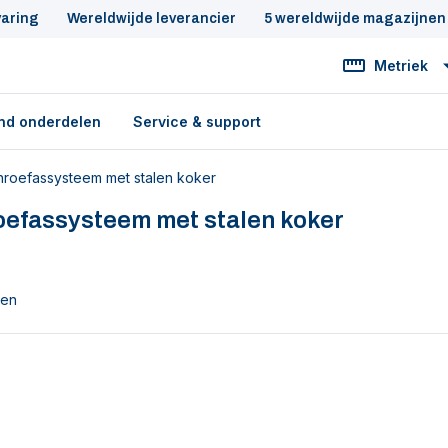
varing
Wereldwijde leverancier
5 wereldwijde magazijnen
Metriek
nd onderdelen
Service & support
hroefassysteem met stalen koker
oefassysteem met stalen koker
ten