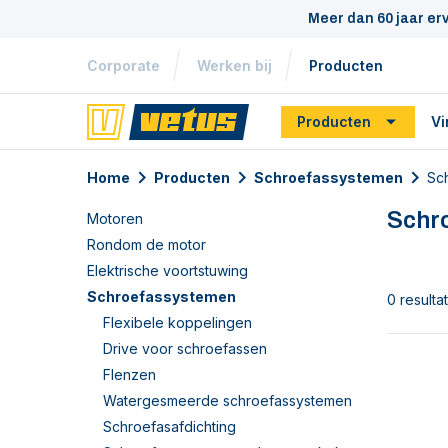
Meer dan 60 jaar er
Corporate
Werken bij
Producten
Producten
Vi
Home
Producten
Schroefassystemen
Sc
Schr
Motoren
Rondom de motor
Elektrische voortstuwing
Schroefassystemen
0 resulta
Flexibele koppelingen
Drive voor schroefassen
Flenzen
Watergesmeerde schroefassystemen
Schroefasafdichting