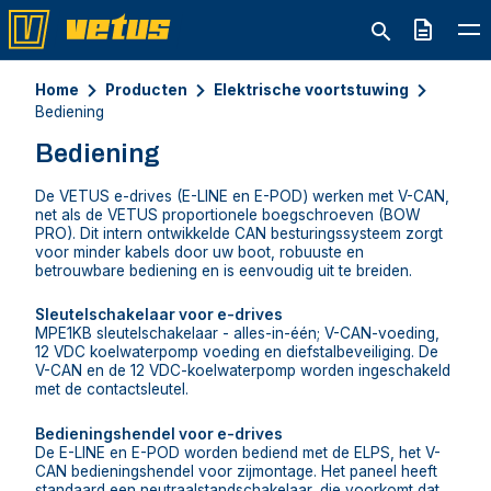
Offerte
Home
Producten
Elektrische voortstuwing
Bediening
Bediening
De VETUS e-drives (E-LINE en E-POD) werken met V-CAN,
net als de VETUS proportionele boegschroeven (BOW
PRO). Dit intern ontwikkelde CAN besturingssysteem zorgt
voor minder kabels door uw boot, robuuste en
betrouwbare bediening en is eenvoudig uit te breiden.
Sleutelschakelaar voor e-drives
MPE1KB sleutelschakelaar - alles-in-één; V-CAN-voeding,
12 VDC koelwaterpomp voeding en diefstalbeveiliging. De
V-CAN en de 12 VDC-koelwaterpomp worden ingeschakeld
met de contactsleutel.
Bedieningshendel voor e-drives
De E-LINE en E-POD worden bediend met de ELPS, het V-
CAN bedieningshendel voor zijmontage. Het paneel heeft
standaard een neutraalstandschakelaar, die voorkomt dat