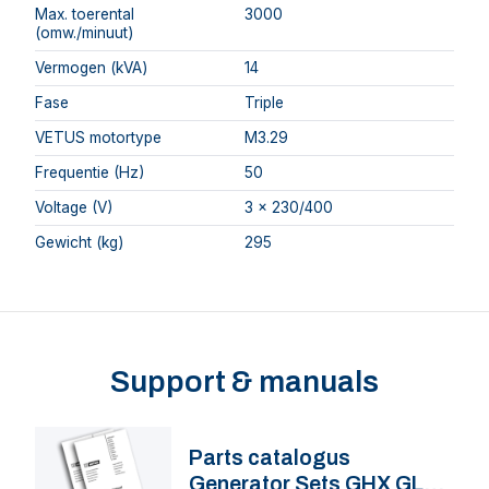
Max. toerental
3000
(omw./minuut)
Vermogen (kVA)
14
Fase
Triple
VETUS motortype
M3.29
Frequentie (Hz)
50
Voltage (V)
3 x 230/400
Gewicht (kg)
295
Support & manuals
Parts catalogus
Generator Sets GHX GLX