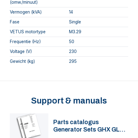
(omw./minuut)
Vermogen (kVA)
14
Fase
Single
VETUS motortype
M3.29
Frequentie (Hz)
50
Voltage (V)
230
Gewicht (kg)
295
Support & manuals
Parts catalogus
Generator Sets GHX GLX
50 60 Hz