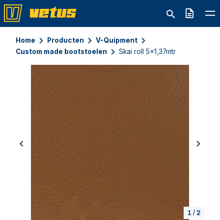
Offerte
Home
Producten
V-Quipment
Custom made bootstoelen
Skai roll 5x1,37mtr
previous
next
1
/
2