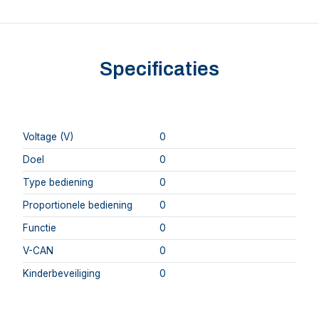
Specificaties
Voltage (V)
0
Doel
0
Type bediening
0
Proportionele bediening
0
Functie
0
V-CAN
0
Kinderbeveiliging
0