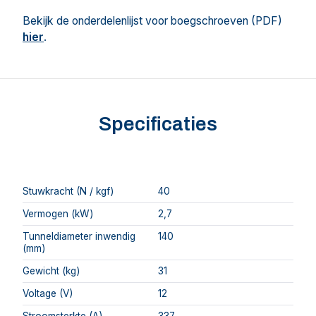
Bekijk de onderdelenlijst voor boegschroeven (PDF)
hier
.
Specificaties
Stuwkracht (N / kgf)
40
Vermogen (kW)
2,7
Tunneldiameter inwendig
140
(mm)
Gewicht (kg)
31
Voltage (V)
12
Stroomsterkte (A)
337