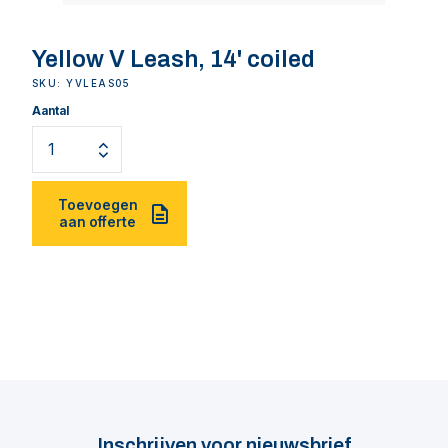
Yellow V Leash, 14' coiled
SKU: YVLEAS05
Aantal
Toevoegen
aan offerte
Inschrijven voor nieuwsbrief