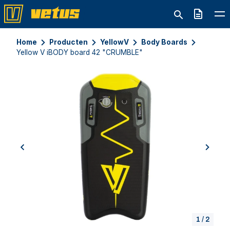
Offerte
Home
Producten
YellowV
Body Boards
Yellow V iBODY board 42 "CRUMBLE"
previous
next
1
/
2