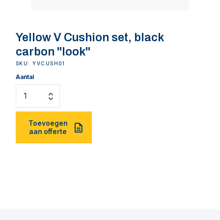
Yellow V Cushion set, black
carbon "look"
SKU: YVCUSH01
Aantal
Toevoegen
aan offerte