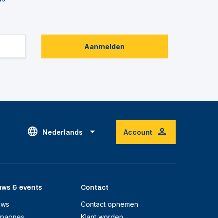
Aanmelden
Nederlands
Account
uws & events
Contact
uws
Contact opnemen
pagnes
Klant worden