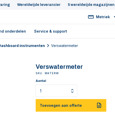
varing
Wereldwijde leverancier
5 wereldwijde magazijnen
Metriek
nd onderdelen
Service & support
Dashboard instrumenten
Verswatermeter
Verswatermeter
SKU: WATERW
Aantal
Toevoegen aan offerte