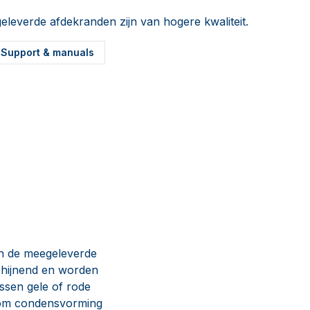
leverde afdekranden zijn van hogere kwaliteit.
Support & manuals
en de meegeleverde
schijnend en worden
ssen gele of rode
g om condensvorming