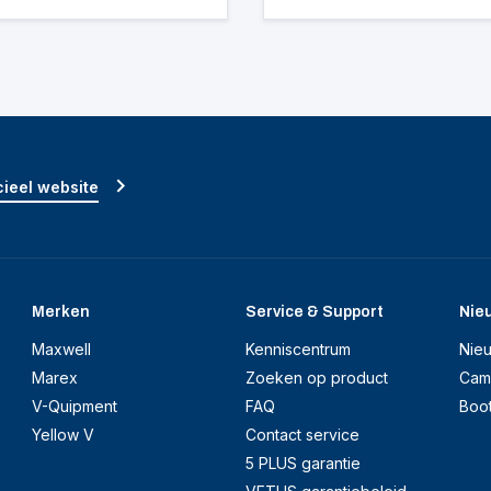
ieel website
Merken
Service & Support
Nie
Maxwell
Kenniscentrum
Nie
Marex
Zoeken op product
Cam
V-Quipment
FAQ
Boo
Yellow V
Contact service
5 PLUS garantie