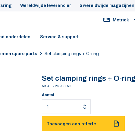
varing
Wereldwijde leverancier
5 wereldwijde magazijnen
Metriek
nd onderdelen
Service & support
temen spare parts
Set clamping rings + O-ring
Set clamping rings + O-rin
SKU: VP000155
Aantal
Toevoegen aan offerte