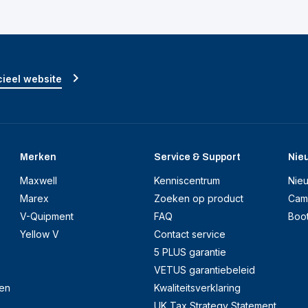
ieel website
Merken
Service & Support
Nie
Maxwell
Kenniscentrum
Nie
Marex
Zoeken op product
Cam
V-Quipment
FAQ
Boo
Yellow V
Contact service
5 PLUS garantie
VETUS garantiebeleid
en
Kwaliteitsverklaring
UK Tax Strategy Statement