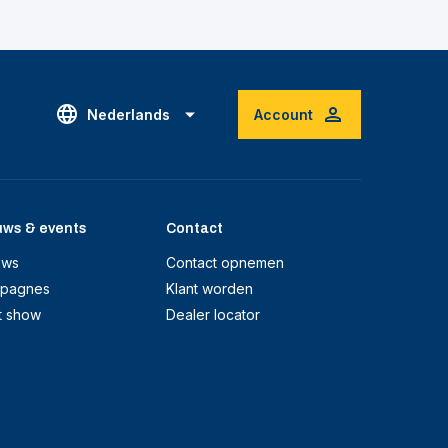
Nederlands
Account
uws & events
Contact
uws
Contact opnemen
pagnes
Klant worden
t show
Dealer locator