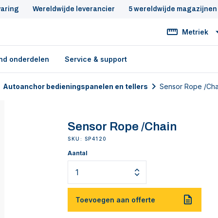
varing
Wereldwijde leverancier
5 wereldwijde magazijnen
Metriek
nd onderdelen
Service & support
Autoanchor bedieningspanelen en tellers
Sensor Rope /Cha
Sensor Rope /Chain
SKU: SP4120
Aantal
Toevoegen aan offerte