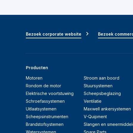
Bezoek corporate website
Bezoek commerc
Producten
Motoren
Stroom aan boord
Rondom de motor
Stuursystemen
Elektrische voortstuwing
Scheepsbeglazing
Schroefassystemen
Ventilatie
Uitlaatsystemen
Maxwell ankersystemen
Scheepsinstrumenten
V-Quipment
Brandstofsystemen
Slangen en smeermiddel
Watersystemen
Spare Parts