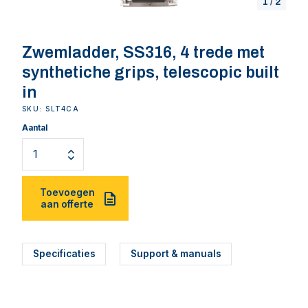
1
/
2
Zwemladder, SS316, 4 trede met
synthetiche grips, telescopic built
in
SKU: SLT4CA
Aantal
Toevoegen
aan offerte
Specificaties
Support & manuals