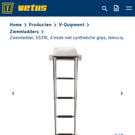
Offerte
Home
Producten
V-Quipment
Zwemladders
Zwemladder, SS316, 4 trede met synthetiche grips, telescopic buil
previous
next