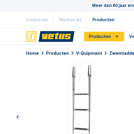
Meer dan 60 jaar er
Corporate
Werken bij
Producten
Producten
Vi
Home
Producten
V-Quipment
Zwemladde
previous