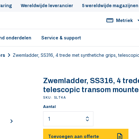
varing
Wereldwijde leverancier
5 wereldwijde magazijnen
Metriek
nd onderdelen
Service & support
rs
Zwemladder, SS316, 4 trede met synthetiche grips, telescop
Zwemladder, SS316, 4 trede
telescopic transom mount
SKU: SLT4A
Aantal
next
Toevoegen aan offerte