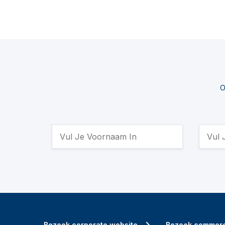
O
Bezoek corporate website
Bezoek commerc