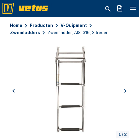
Offerte
Home
Producten
V-Quipment
Zwemladders
Zwemladder, AISI 316, 3 treden
previous
next
1
/
2