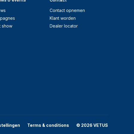
uws & events
Contact
uws
Contact opnemen
pagnes
Klant worden
t show
Dealer locator
stellingen
Terms & conditions
© 2026 VETUS