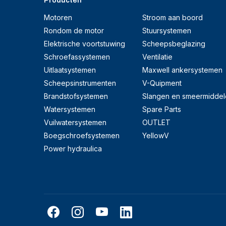
Producten
Motoren
Stroom aan boord
Rondom de motor
Stuursystemen
Elektrische voortstuwing
Scheepsbeglazing
Schroefassystemen
Ventilatie
Uitlaatsystemen
Maxwell ankersystemen
Scheepsinstrumenten
V-Quipment
Brandstofsystemen
Slangen en smeermiddel
Watersystemen
Spare Parts
Vuilwatersystemen
OUTLET
Boegschroefsystemen
YellowV
Power hydraulica