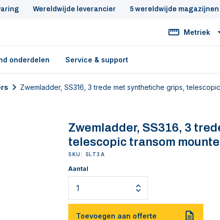
varing
Wereldwijde leverancier
5 wereldwijde magazijnen
Metriek
nd onderdelen
Service & support
rs
Zwemladder, SS316, 3 trede met synthetiche grips, telescop
Zwemladder, SS316, 3 trede
telescopic transom mount
SKU: SLT3A
Aantal
Toevoegen aan offerte