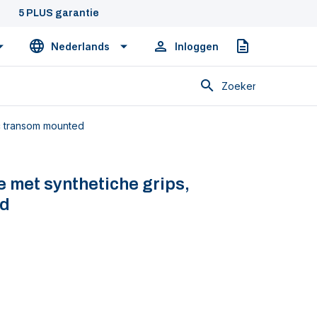
5 PLUS garantie
Nederlands
Inloggen
Offerte
Zoeken
ic transom mounted
 met synthetiche grips,
ed