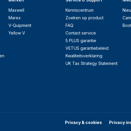
Merken
Service & Support
Nie
Maxwell
Kenniscentrum
Nie
Marex
Zoeken op product
Cam
V-Quipment
FAQ
Boo
Yellow V
Contact service
5 PLUS garantie
VETUS garantiebeleid
en
Kwaliteitsverklaring
UK Tax Strategy Statement
Privacy & cookies
Privacy in