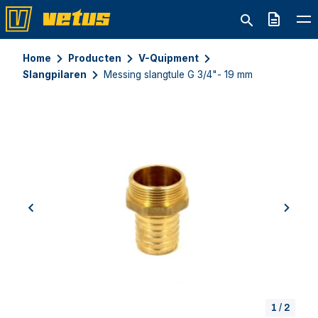
Offerte
Home
Producten
V-Quipment
Slangpilaren
Messing slangtule G 3/4"- 19 mm
previous
next
1
/
2