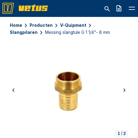
Offerte
Home
Producten
V-Quipment
Slangpilaren
Messing slangtule G 1 1/4"- 8 mm
previous
next
1
/
2