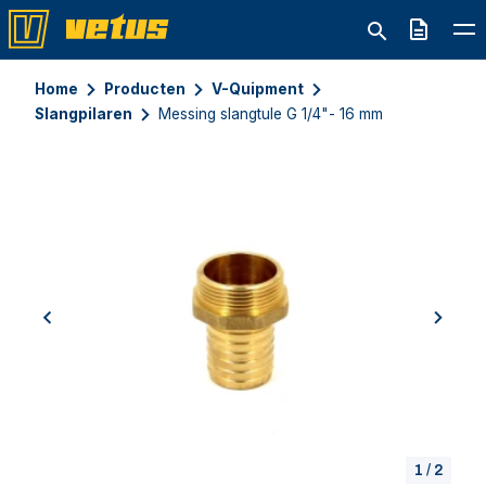
Offerte
Home
Producten
V-Quipment
Slangpilaren
Messing slangtule G 1/4"- 16 mm
previous
next
1
/
2