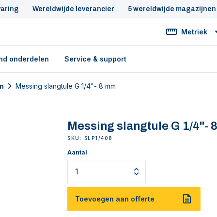
varing
Wereldwijde leverancier
5 wereldwijde magazijnen
Metriek
nd onderdelen
Service & support
en
Messing slangtule G 1/4"- 8 mm
Messing slangtule G 1/4"- 
SKU: SLP1/408
Aantal
Toevoegen aan offerte