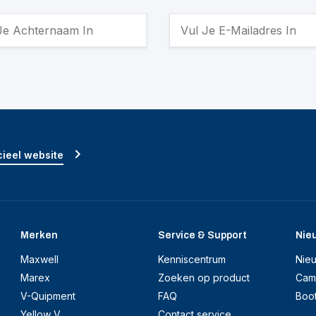
ieel website
Merken
Service & Support
Nie
Maxwell
Kenniscentrum
Nie
Marex
Zoeken op product
Cam
V-Quipment
FAQ
Boo
Yellow V
Contact service