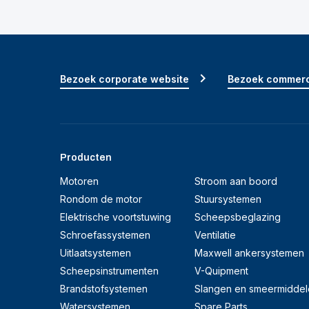
Bezoek corporate website
Bezoek commerc
Producten
Motoren
Stroom aan boord
Rondom de motor
Stuursystemen
Elektrische voortstuwing
Scheepsbeglazing
Schroefassystemen
Ventilatie
Uitlaatsystemen
Maxwell ankersystemen
Scheepsinstrumenten
V-Quipment
Brandstofsystemen
Slangen en smeermiddel
Watersystemen
Spare Parts