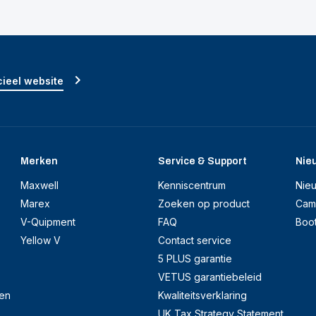
ieel website
Merken
Service & Support
Nie
Maxwell
Kenniscentrum
Nie
Marex
Zoeken op product
Cam
V-Quipment
FAQ
Boo
Yellow V
Contact service
5 PLUS garantie
VETUS garantiebeleid
en
Kwaliteitsverklaring
UK Tax Strategy Statement