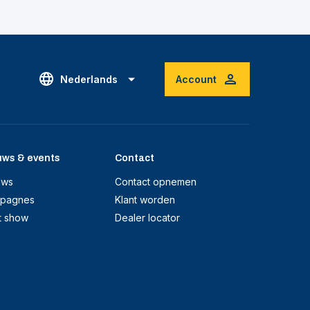
Nederlands
Account
uws & events
Contact
uws
Contact opnemen
pagnes
Klant worden
t show
Dealer locator