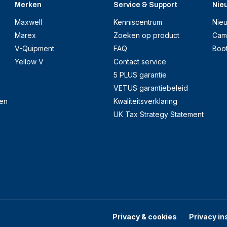
Merken
Service & Support
Nie
Maxwell
Kenniscentrum
Nie
Marex
Zoeken op product
Cam
V-Quipment
FAQ
Boo
Yellow V
Contact service
5 PLUS garantie
VETUS garantiebeleid
en
Kwaliteitsverklaring
UK Tax Strategy Statement
Privacy & cookies
Privacy in