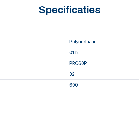
Specificaties
Polyurethaan
01:12
PRO60P
32
600