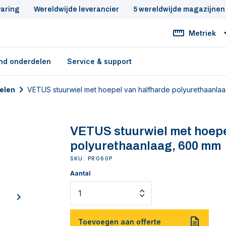
varing
Wereldwijde leverancier
5 wereldwijde magazijnen
Metriek
nd onderdelen
Service & support
elen
VETUS stuurwiel met hoepel van halfharde polyurethaanla
VETUS stuurwiel met hoepe
polyurethaanlaag, 600 mm
SKU: PRO60P
Aantal
next
Toevoegen aan offerte