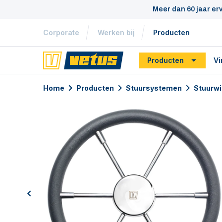
Meer dan 60 jaar er
Corporate
Werken bij
Producten
Producten
Vi
Home
Producten
Stuursystemen
Stuurwi
previous