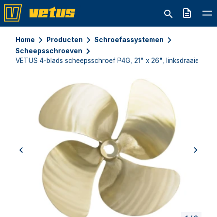
Offerte
Home
Producten
Schroefassystemen
Scheepsschroeven
VETUS 4-blads scheepsschroef P4G, 21" x 26", linksdraaiend
previous
next