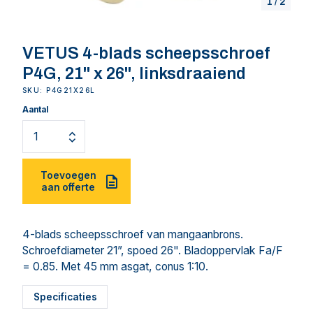
1
/
2
VETUS 4-blads scheepsschroef
P4G, 21" x 26", linksdraaiend
SKU: P4G21X26L
Aantal
Toevoegen
aan offerte
4-blads scheepsschroef van mangaanbrons.
Schroefdiameter 21”, spoed 26". Bladoppervlak Fa/F
= 0.85. Met 45 mm asgat, conus 1:10.
Specificaties