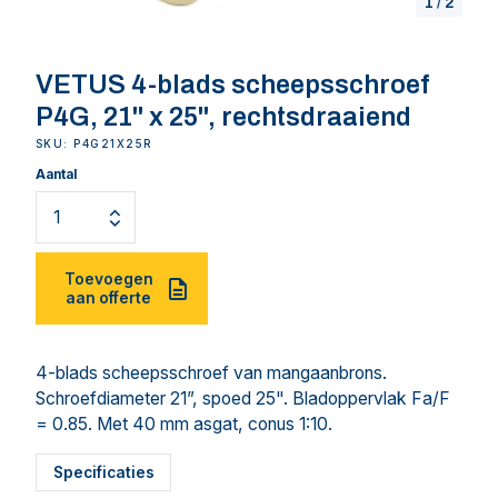
1
/
2
VETUS 4-blads scheepsschroef
P4G, 21" x 25", rechtsdraaiend
SKU: P4G21X25R
Aantal
Toevoegen
aan offerte
4-blads scheepsschroef van mangaanbrons.
Schroefdiameter 21”, spoed 25". Bladoppervlak Fa/F
= 0.85. Met 40 mm asgat, conus 1:10.
Specificaties