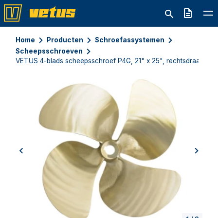
Offerte
Home
Producten
Schroefassystemen
Scheepsschroeven
VETUS 4-blads scheepsschroef P4G, 21" x 25", rechtsdraaiend
previous
next