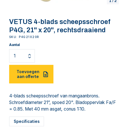
1
/
2
VETUS 4-blads scheepsschroef
P4G, 21" x 20", rechtsdraaiend
SKU: P4G21X20R
Aantal
Toevoegen
aan offerte
4-blads scheepsschroef van mangaanbrons.
Schroefdiameter 21”, spoed 20". Bladoppervlak Fa/F
= 0.85. Met 40 mm asgat, conus 1:10.
Specificaties