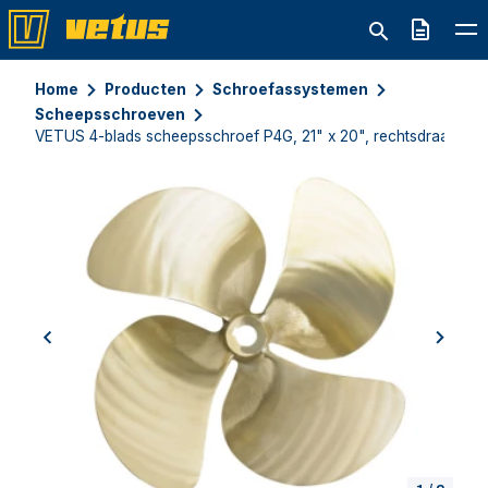
Offerte
Home
Producten
Schroefassystemen
Scheepsschroeven
VETUS 4-blads scheepsschroef P4G, 21" x 20", rechtsdraaiend
previous
next