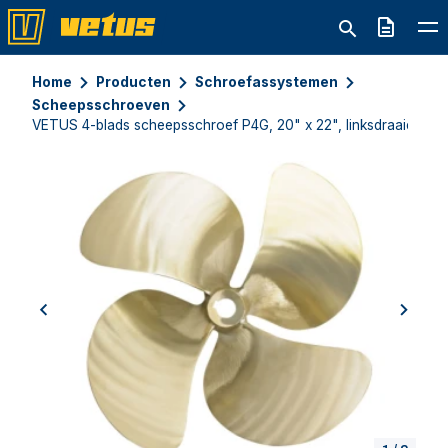
Offerte
Home
Producten
Schroefassystemen
Scheepsschroeven
VETUS 4-blads scheepsschroef P4G, 20" x 22", linksdraaiend
previous
next