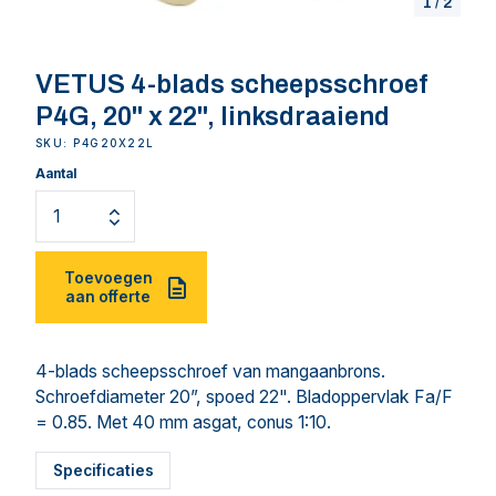
1
/
2
VETUS 4-blads scheepsschroef
P4G, 20" x 22", linksdraaiend
SKU: P4G20X22L
Aantal
Toevoegen
aan offerte
4-blads scheepsschroef van mangaanbrons.
Schroefdiameter 20”, spoed 22". Bladoppervlak Fa/F
= 0.85. Met 40 mm asgat, conus 1:10.
Specificaties