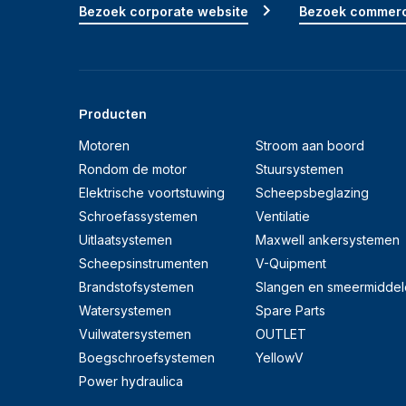
Bezoek corporate website
Bezoek commerc
Producten
Motoren
Stroom aan boord
Rondom de motor
Stuursystemen
Elektrische voortstuwing
Scheepsbeglazing
Schroefassystemen
Ventilatie
Uitlaatsystemen
Maxwell ankersystemen
Scheepsinstrumenten
V-Quipment
Brandstofsystemen
Slangen en smeermiddel
Watersystemen
Spare Parts
Vuilwatersystemen
OUTLET
Boegschroefsystemen
YellowV
Power hydraulica