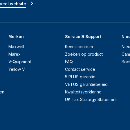
ieel website
Merken
Service & Support
Nie
Maxwell
Kenniscentrum
Nie
Marex
Zoeken op product
Cam
V-Quipment
FAQ
Boo
Yellow V
Contact service
5 PLUS garantie
VETUS garantiebeleid
en
Kwaliteitsverklaring
UK Tax Strategy Statement