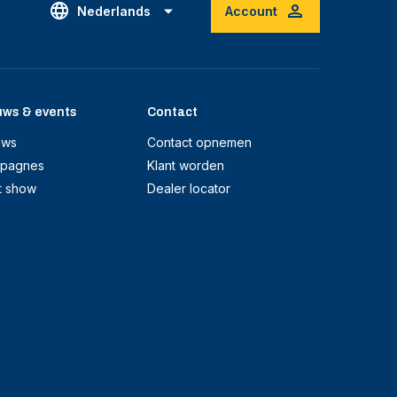
Nederlands
Account
uws & events
Contact
uws
Contact opnemen
pagnes
Klant worden
t show
Dealer locator