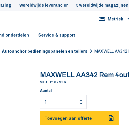
varing
Wereldwijde leverancier
5 wereldwijde magazijnen
Metriek
nd onderdelen
Service & support
Autoanchor bedieningspanelen en tellers
MAXWELL AA342 R
MAXWELL AA342 Rem 4out
SKU: P102996
Aantal
Toevoegen aan offerte