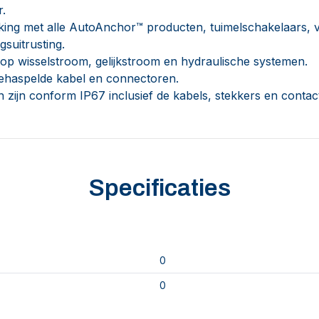
.
rking met alle AutoAnchor™ producten, tuimelschakelaars, 
gsuitrusting.
 op wisselstroom, gelijkstroom en hydraulische systemen.
gehaspelde kabel en connectoren.
n zijn conform IP67 inclusief de kabels, stekkers en contac
Specificaties
0
0