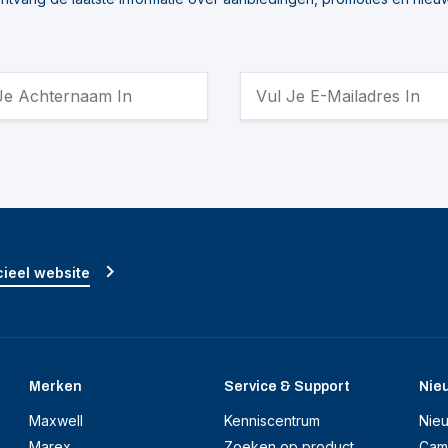
ieel website
Merken
Service & Support
Nie
Maxwell
Kenniscentrum
Nie
Marex
Zoeken op product
Cam