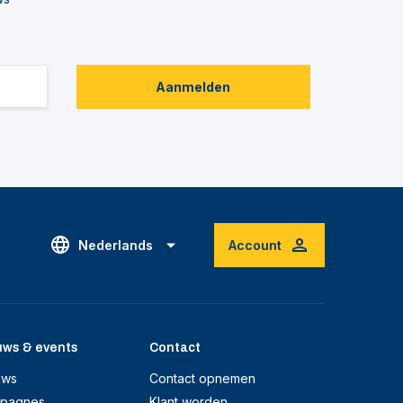
Aanmelden
Nederlands
Account
uws & events
Contact
uws
Contact opnemen
pagnes
Klant worden