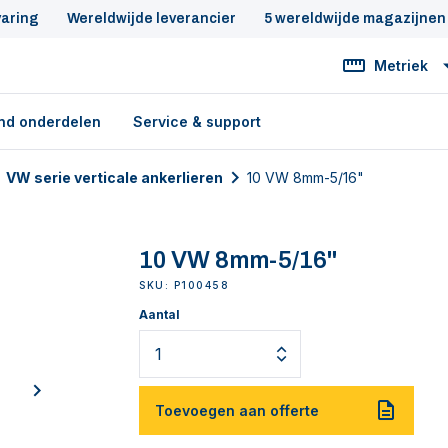
varing
Wereldwijde leverancier
5 wereldwijde magazijnen
Metriek
nd onderdelen
Service & support
VW serie verticale ankerlieren
10 VW 8mm-5/16"
10 VW 8mm-5/16"
SKU: P100458
Aantal
next
Toevoegen aan offerte