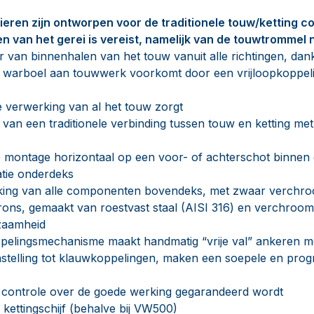
eren zijn ontworpen voor de traditionele touw/ketting c
 van het gerei is vereist, namelijk van de touwtrommel n
r van binnenhalen van het touw vanuit alle richtingen, dan
 warboel aan touwwerk voorkomt door een vrijloopkoppel
e verwerking van al het touw zorgt
van een traditionele verbinding tussen touw en ketting met
e montage horizontaal op een voor- of achterschot binnen 
latie onderdeks
king van alle componenten bovendeks, met zwaar verchr
ons, gemaakt van roestvast staal (AISI 316) en verchroom
zaamheid
elingsmechanisme maakt handmatig “vrije val” ankeren mo
nstelling tot klauwkoppelingen, maken een soepele en prog
e controle over de goede werking gegarandeerd wordt
 kettingschijf (behalve bij VW500)