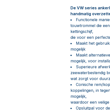
De VW series ankerli
handmatig overzetten
Functionele manie
touwtrommel die een
kettingschijf,
die voor een perfect
Maakt het gebruik 
mogelijk
Maakt alternatiev
mogelijk, voor instal
Superieure afwer
zeewaterbestendig br
wat zorgt voor duur
Conische rem/kopp
koppelingen, in tege
mogelijk,
waardoor een veilig
Opsluitpal voor de