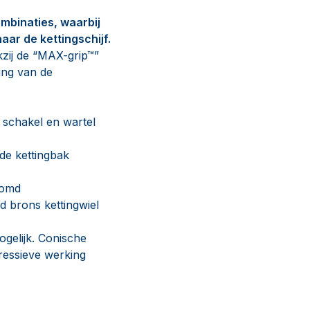
ombinaties, waarbij
aar de kettingschijf.
kzij de “MAX-grip™”
ing van de
 schakel en wartel
de kettingbak
oomd
d brons kettingwiel
gelijk. Conische
ressieve werking