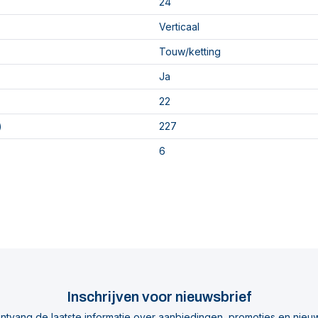
24
Verticaal
Touw/ketting
Ja
22
)
227
6
Inschrijven voor nieuwsbrief
ntvang de laatste informatie over aanbiedingen, promoties en nieu