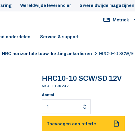
varing
Wereldwijde leverancier
5 wereldwijde magazijnen
Metriek
nd onderdelen
Service & support
HRC horizontale touw-ketting ankerlieren
HRC10-10 SCW/S
HRC10-10 SCW/SD 12V
SKU: P100242
Aantal
Toevoegen aan offerte