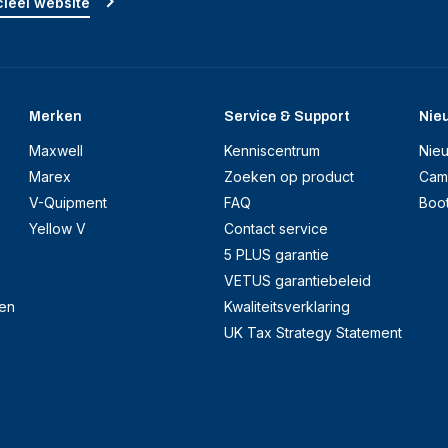
ieel website
Merken
Service & Support
Nie
Maxwell
Kenniscentrum
Nie
Marex
Zoeken op product
Cam
V-Quipment
FAQ
Boo
Yellow V
Contact service
5 PLUS garantie
VETUS garantiebeleid
en
Kwaliteitsverklaring
UK Tax Strategy Statement