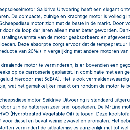
psdieselmotor Saildrive Uitvoering heeft een elegant ont
eren. De compacte, zuinige en krachtige motor is volledig i
cheepsdieselmotor zich met de beste in de markt. Door v
r door de loop der jaren alleen maar beter geworden. Dank
 stralingswarmte van de motor geabsorbeerd en afgevoer
loeden. Deze absorptie zorgt ervoor dat de tempepratuur 
n reductie van 20%!) in vergelijking met andere motoren van 
 draaiende motor te verminderen, is er bovendien een geg
eeks op de carrosserie geplaatst. In combinatie met een ge
geluid hierdoor met 5dB(A). Het is ook vermeldenswaardig d
pje, wat het gemakkelijker maakt om rondom de motor te 
eepsdieselmotor Saildrive Uitvoering is standaard uitgeru
oor zijn de batterijen zeer snel opgeladen. De M-Line mot
HVO (Hydrotreated Vegetable Oil)
te lopen. Deze koolstofa
f voor diesel en bevat weinig zwavel en aromaten. Het geb
offen vermindert de uitlaatemissies aanzienlijk met tot we