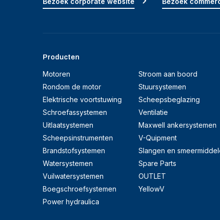
Bezoek corporate website
Bezoek commerc
Producten
Motoren
Stroom aan boord
Rondom de motor
Stuursystemen
Elektrische voortstuwing
Scheepsbeglazing
Schroefassystemen
Ventilatie
Uitlaatsystemen
Maxwell ankersystemen
Scheepsinstrumenten
V-Quipment
Brandstofsystemen
Slangen en smeermiddel
Watersystemen
Spare Parts
Vuilwatersystemen
OUTLET
Boegschroefsystemen
YellowV
Power hydraulica