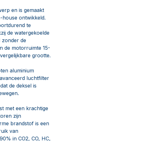
werp en is gemaakt
n-house ontwikkeld.
oortdurend te
zij de watergekoelde
d zonder de
in de motorruimte 15-
vergelijkbare grootte.
oten aluminium
avanceerd luchtfilter
at de deksel is
bewegen.
st met een krachtige
oren zijn
rme brandstof is een
ruik van
l 90% in CO2, CO, HC,