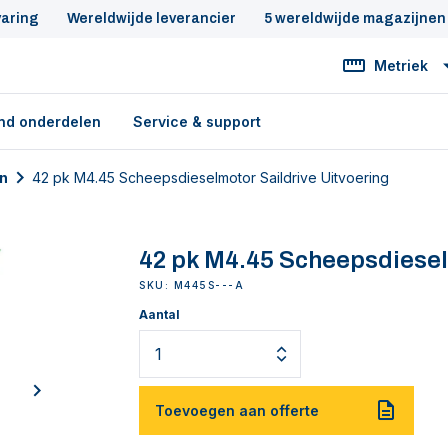
varing
Wereldwijde leverancier
5 wereldwijde magazijnen
Metriek
nd onderdelen
Service & support
n
42 pk M4.45 Scheepsdieselmotor Saildrive Uitvoering
42 pk M4.45 Scheepsdiesel
SKU: M445S---A
Aantal
next
Toevoegen aan offerte