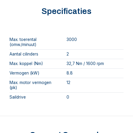
Specificaties
Max. toerental
3000
(omw./minuut)
Aantal cilinders
2
Max. koppel (Nm)
32,7 Nm / 1600 rpm
Vermogen (kW)
8.8
Max. motor vermogen
12
(pk)
Saildrive
0